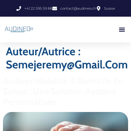
+41 22 595 59 88
contact@audineo.ch
Suisse
Auteur/autrice :
Semejeremy@gmail.com
Audioprothésiste À Domicile En
Suisse : Une Solution Auditive
Personnalisée