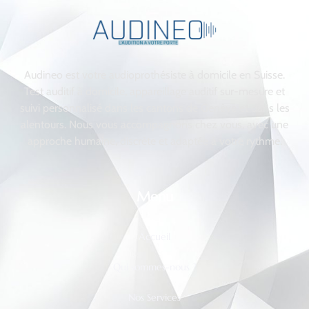
Audineo est votre audioprothésiste à domicile en Suisse.
Test auditif à domicile, appareillage auditif sur-mesure et
suivi personnalisé dans les cantons de Genève et dans les
alentours. Nous vous accompagnons chez vous, avec une
approche humaine, discrète et adaptée à votre rythme.
Menu
Accueil
Qui sommes-nous ?
Nos Services