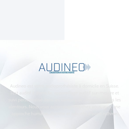
Audineo est votre audioprothésiste à domicile en Suisse.
Test auditif à domicile, appareillage auditif sur-mesure et
suivi personnalisé dans les cantons de Genève et dans les
alentours. Nous vous accompagnons chez vous, avec une
approche humaine, discrète et adaptée à votre rythme.