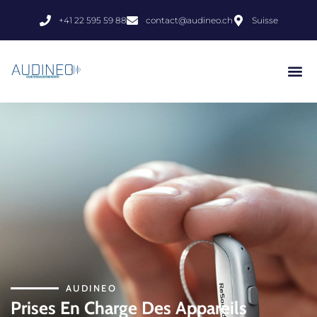
+41 22 595 59 88
contact@audineo.ch
Suisse
AUDINEO
Prises En Charge Des Appareils