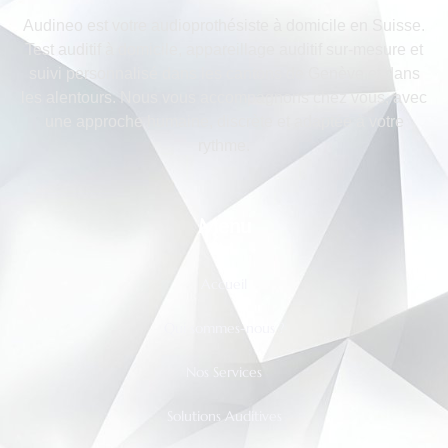
Audineo est votre audioprothésiste à domicile en Suisse.
Test auditif à domicile, appareillage auditif sur-mesure et
suivi personnalisé dans les cantons de Genève et dans
les alentours. Nous vous accompagnons chez vous, avec
une approche humaine, discrète et adaptée à votre
rythme.
Menu
Accueil
Qui sommes-nous ?
Nos Services
Solutions Auditives